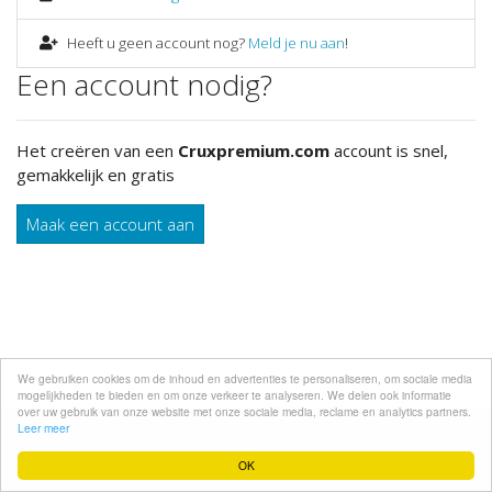
Heeft u geen account nog?
Meld je nu aan
!
Een account nodig?
Het creëren van een
Cruxpremium.com
account is snel,
gemakkelijk en gratis
Maak een account aan
We gebruiken cookies om de inhoud en advertenties te personaliseren, om sociale media
mogelijkheden te bieden en om onze verkeer te analyseren. We delen ook informatie
over uw gebruik van onze website met onze sociale media, reclame en analytics partners.
Leer meer
Developed by
PHP 8 Developer
OK