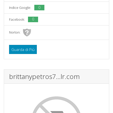
0
Indice Google:
0
Facebook:
Norton:
Guarda di Più
brittanypetros7...lr.com