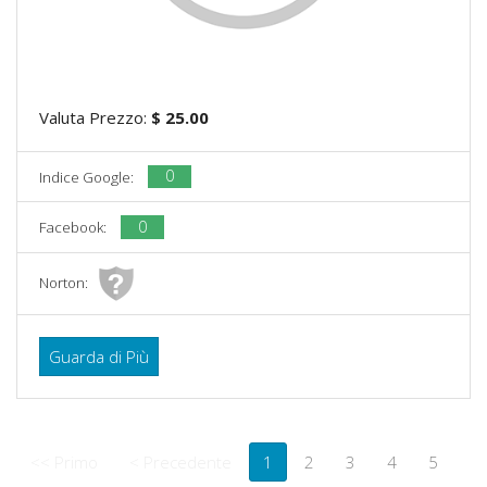
Valuta Prezzo:
$ 25.00
0
Indice Google:
0
Facebook:
Norton:
Guarda di Più
<< Primo
< Precedente
1
2
3
4
5