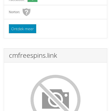
Norton:
Ontdek meer
cmfreespins.link