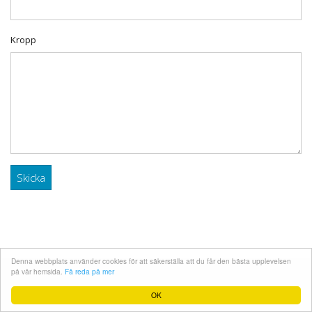
Kropp
Denna webbplats använder cookies för att säkerställa att du får den bästa upplevelsen
på vår hemsida.
Få reda på mer
Developed by
PHP 8 Developer
OK